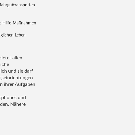
efahrguttransporten
ste Hilfe-Maßnahmen
äglichen Leben
ietet allen
liche
lich und sie darf
gseinrichtungen
en ihrer Aufgaben
rtphones und
rden. Nähere