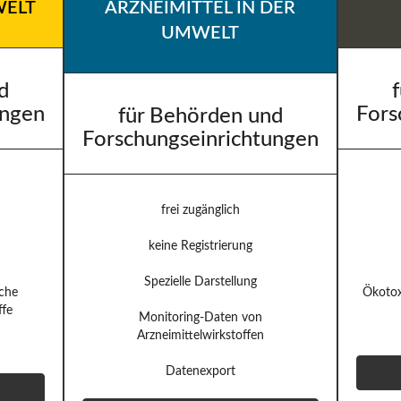
WELT
ARZNEIMITTEL IN DER
UMWELT
d
ungen
Fors
für Behörden und
Forschungseinrichtungen
frei zugänglich
keine Registrierung
Spezielle Darstellung
iche
Ökotox
ffe
Monitoring-Daten von
Arzneimittelwirkstoffen
Datenexport