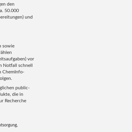
gen den
a. 50.000
bereitungen) und
n sowie
wählen
itsaufgaben) vor
 Notfall schnell
en ChemInfo-
olgen.
glichen public-
ukte, die in
ur Recherche
ntsorgung,