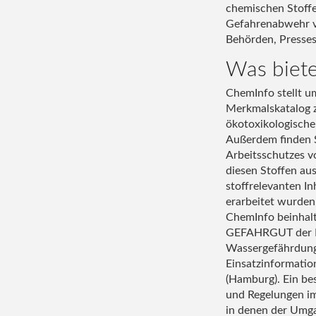
chemischen Stoffe
Gefahrenabwehr v
Behörden, Presses
Was biet
ChemInfo stellt u
Merkmalskatalog z
ökotoxikologische
Außerdem finden S
Arbeitsschutzes v
diesen Stoffen a
stoffrelevanten I
erarbeitet wurden
ChemInfo beinhalt
GEFAHRGUT der Bu
Wassergefährdung
Einsatzinformatio
(Hamburg). Ein be
und Regelungen im
in denen der Umga