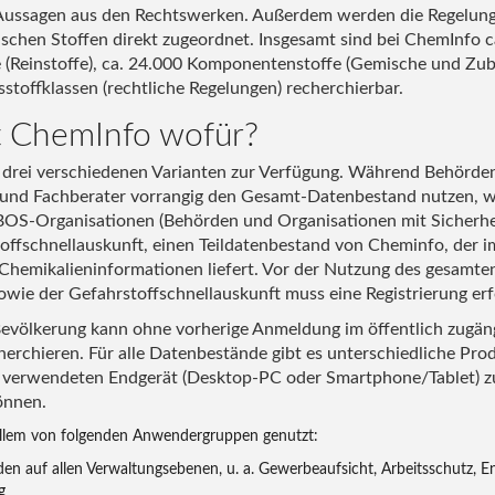
 Aussagen aus den Rechtswerken. Außerdem werden die Regelun
schen Stoffen direkt zugeordnet. Insgesamt sind bei ChemInfo c
fe (Reinstoffe), ca. 24.000 Komponentenstoffe (Gemische und Zu
stoffklassen (rechtliche Regelungen) recherchierbar.
t ChemInfo wofür?
 drei verschiedenen Varianten zur Verfügung. Während Behörde
 und Fachberater vorrangig den Gesamt-Datenbestand nutzen, 
 BOS-Organisationen (Behörden und Organisationen mit Sicherhe
offschnellauskunft, einen Teildatenbestand von Cheminfo, der im
 Chemikalieninformationen liefert. Vor der Nutzung des gesamt
wie der Gefahrstoffschnellauskunft muss eine Registrierung erf
 Bevölkerung kann ohne vorherige Anmeldung im öffentlich zugän
erchieren. Für alle Datenbestände gibt es unterschiedliche Prod
 verwendeten Endgerät (Desktop-PC oder Smartphone/Tablet) z
önnen.
llem von folgenden Anwendergruppen genutzt:
n auf allen Verwaltungsebenen, u. a. Gewerbeaufsicht, Arbeitsschutz, E
g