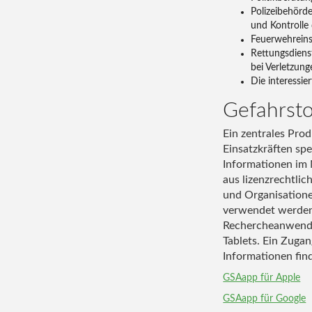
Polizeibehörd
und Kontrolle
Feuerwehreins
Rettungsdiens
bei Verletzun
Die interessie
Gefahrsto
Ein zentrales Prod
Einsatzkräften spe
Informationen im N
aus lizenzrechtli
und Organisatione
verwendet werden.
Rechercheanwendu
Tablets. Ein Zuga
Informationen fin
GSAapp für Apple
GSAapp für Google