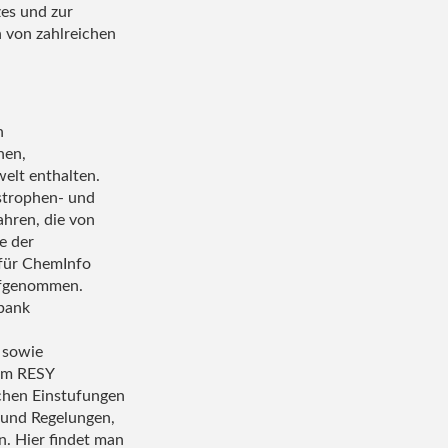
es und zur
 von zahlreichen
n
hen,
elt enthalten.
astrophen- und
ahren, die von
e der
 für ChemInfo
aufgenommen.
nbank
 sowie
tem RESY
ichen Einstufungen
 und Regelungen,
n. Hier findet man