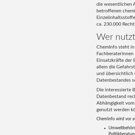
die wesentlichen
betroffenen chemi
Einzelinhaltsstof
ca. 230.000 Rechts
Wer nutz
ChemInfo steht in
Fachberaterinnen
Einsatzkräfte der
allem die Gefahrst
und übersichtlich
Datenbestandes so
Die interessierte
Datenbestand rech
Abhängigkeit vom
genutzt werden k
ChemInfo wird vor a
Umweltbehörde
Politikberatun