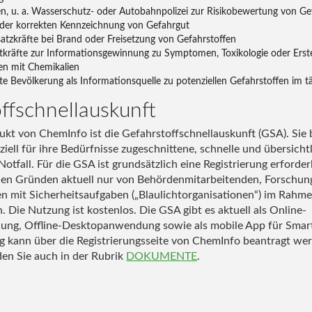
en, u. a. Wasserschutz- oder Autobahnpolizei zur Risikobewertung von G
 der korrekten Kennzeichnung von Gefahrgut
atzkräfte bei Brand oder Freisetzung von Gefahrstoffen
tkräfte zur Informationsgewinnung zu Symptomen, Toxikologie oder Er
gen mit Chemikalien
rte Bevölkerung als Informationsquelle zu potenziellen Gefahrstoffen im t
ffschnellauskunft
ukt von ChemInfo ist die Gefahrstoffschnellauskunft (GSA). Sie b
ziell für ihre Bedürfnisse zugeschnittene, schnelle und übersicht
otfall. Für die GSA ist grundsätzlich eine Registrierung erforder
chen Gründen aktuell nur von Behördenmitarbeitenden, Forschun
n mit Sicherheitsaufgaben („Blaulichtorganisationen“) im Rahm
 Die Nutzung ist kostenlos. Die GSA gibt es aktuell als Online-
ng, Offline-Desktopanwendung sowie als mobile App für Sma
ng kann über die Registrierungsseite von ChemInfo beantragt we
den Sie auch in der Rubrik
DOKUMENTE
.