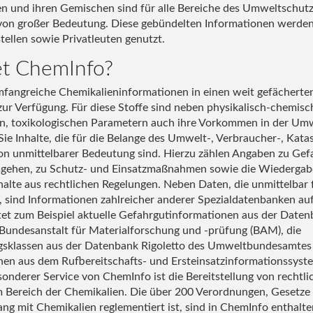
n und ihren Gemischen sind für alle Bereiche des Umweltschutz
on großer Bedeutung. Diese gebündelten Informationen werden
tellen sowie Privatleuten genutzt.
et ChemInfo?
mfangreiche Chemikalieninformationen in einen weit gefächerte
ur Verfügung. Für diese Stoffe sind neben physikalisch-chemisc
n, toxikologischen Parametern auch ihre Vorkommen in der Umw
ie Inhalte, die für die Belange des Umwelt-, Verbraucher-, Kat
on unmittelbarer Bedeutung sind. Hierzu zählen Angaben zu Gef
usgehen, zu Schutz- und Einsatzmaßnahmen sowie die Wiedergab
nhalte aus rechtlichen Regelungen. Neben Daten, die unmittelbar
, sind Informationen zahlreicher anderer Spezialdatenbanken 
et zum Beispiel aktuelle Gefahrgutinformationen aus der Date
ndesanstalt für Materialforschung und -prüfung (BAM), die
sklassen aus der Datenbank Rigoletto des Umweltbundesamtes
nen aus dem Rufbereitschafts- und Ersteinsatzinformationssys
sonderer Service von ChemInfo ist die Bereitstellung von rechtl
 Bereich der Chemikalien. Die über 200 Verordnungen, Gesetze
ng mit Chemikalien reglementiert ist, sind in ChemInfo enthalte